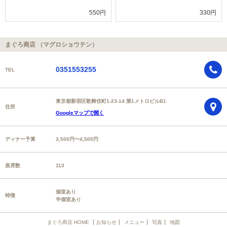
550円
330円
まぐろ商店 （マグロショウテン）
0351553255
TEL
東京都新宿区歌舞伎町1-23-14 第1メトロビルB1
住所
Googleマップで開く
ディナー予算
3,500円〜4,500円
座席数
113
個室あり
特徴
半個室あり
まぐろ商店 HOME
お知らせ
メニュー
写真
地図