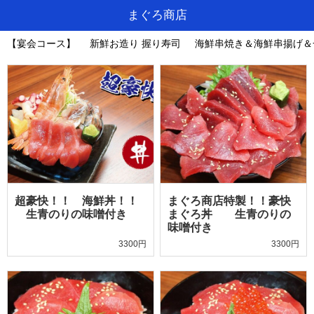
まぐろ商店
【宴会コース】
新鮮お造り 握り寿司
海鮮串焼き＆海鮮串揚げ＆
超豪快！！ 海鮮丼！！
まぐろ商店特製！！豪快
生青のりの味噌付き
まぐろ丼 生青のりの
味噌付き
3300円
3300円