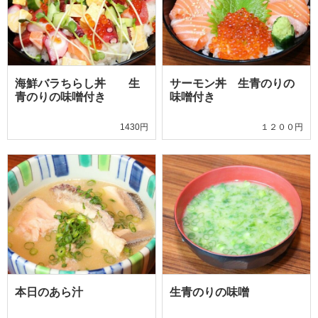
海鮮バラちらし丼 生
サーモン丼 生青のりの
青のりの味噌付き
味噌付き
1430円
１２００円
本日のあら汁
生青のりの味噌